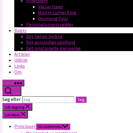
Praktikere
Václav Havel
Martin Luther King
Desmond Tutu
Personalismens rødder
Bøger
Det fælles bedste
Det personlige samfund
Det relationelle menneske
Artikler
Udblik
Links
Om
Menu
Søg
Søg efter:
Luk søgning
Luk Menu
Principper
Vis undermenu