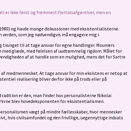
 er ikke først og fremmest flertalsafgørelser, men en
1980) og havde mange diskussioner med eksistentialisterne.
 en verden, som jeg nødvendigvis må engagere mig i.
g tvunget til at tage ansvar for egne handlinger. Mouniers
ham med glæde, med følelsen af uudtømmelig rigdom. Målet for
ødvendigheden af at handle som en mulighed, mens det for Sartre
ng af medmennesket. At tage ansvar for min eksistens er netop at
entiel realisering bliver derfor ikke på trods eller på
 tradition er den, man finder hos personalisterne Nikolai
50’erne blev hovedeksponenten for eksistentialismen.
r personalismen vægt på mindre fællesskaber, hvor mennesker
ivt, hvis civilsamfundet og den frivillige, uegennyttige indsats