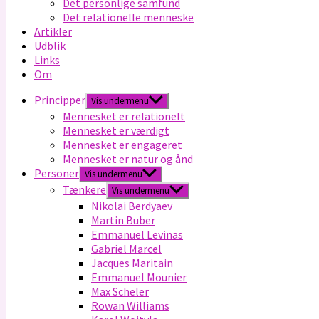
Det personlige samfund
Det relationelle menneske
Artikler
Udblik
Links
Om
Principper
Vis undermenu
Mennesket er relationelt
Mennesket er værdigt
Mennesket er engageret
Mennesket er natur og ånd
Personer
Vis undermenu
Tænkere
Vis undermenu
Nikolai Berdyaev
Martin Buber
Emmanuel Levinas
Gabriel Marcel
Jacques Maritain
Emmanuel Mounier
Max Scheler
Rowan Williams