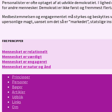
Personalister er ofte optaget af at udvikle demokratiet. I lig
for andre mennesker. Demokrati er ikke først og fremmest flerta
Medbestemmelsen og engagementet må styrkes og beskyttes ved, 
upersonlige magt, uanset om det så er ”markedet”, statslige ins
FIRE PRINCIPPER
Mennesket er relationelt
Mennesket er værdigt
Mennesket er engageret
Mennesket er natur og ånd
Principper
Personer
Bøger
Artikler
Udblik
Links
Om