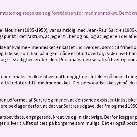
mtalen og respekten og forståelsen for medmennesket. Demokrati
l Mounier (1905-1950), var samtidig med Jean-Paul Sartre (1905-
punkt i det faktum, at jeg er til her og nu, og at jeg er en del af
lse af kvalme – mennesket er kastet ind i verden, dømt til frihed o
g lidelse, som han på ingen måde er blind overfor, fylder livet 
e og til stadighed erobre den. Personalismen ser altså livet og n
for personalisten ikke bliver uafhængigt og slet ikke på bekostni
altid relateret til medmennesket. Det personalistiske syn på eksist
smen udformet af Sartre og mener, at den sande eksistentialistiske
ere beklager derfor, at det var Sartres udgave, der fra og med 19
rsbevidste, engagerede, kreative og initiativrige. Derfor lægge
ger bliver truffet så tæt på borgerne som muligt. Det er også posit