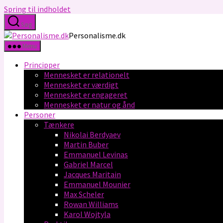
Spring til indholdet
Søg
Personalisme.dk
Menu
Principper
Mennesket er relationelt
Mennesket er værdigt
Mennesket er engageret
Mennesket er natur og ånd
Personer
Tænkere
Nikolai Berdyaev
Martin Buber
Emmanuel Levinas
Gabriel Marcel
Jacques Maritain
Emmanuel Mounier
Max Scheler
Rowan Williams
Karol Wojtyla