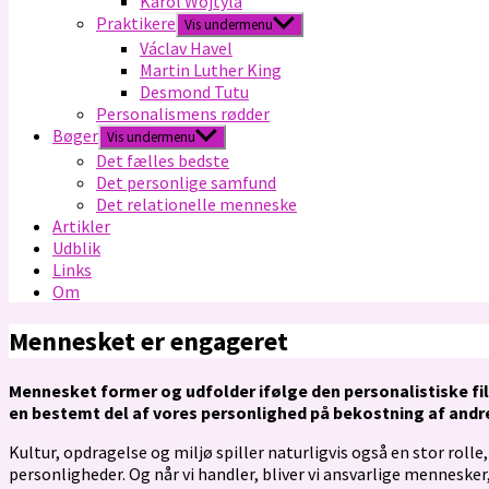
Karol Wojtyla
Praktikere
Vis undermenu
Václav Havel
Martin Luther King
Desmond Tutu
Personalismens rødder
Bøger
Vis undermenu
Det fælles bedste
Det personlige samfund
Det relationelle menneske
Artikler
Udblik
Links
Om
Mennesket er engageret
Mennesket former og udfolder ifølge den personalistiske filos
en bestemt del af vores personlighed på bekostning af andre 
Kultur, opdragelse og miljø spiller naturligvis også en stor rol
personligheder. Og når vi handler, bliver vi ansvarlige mennesker,