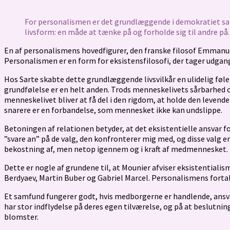
For personalismen er det grundlæggende i demokratiet sa
livsform: en måde at tænke på og forholde sig til andre på.
En af personalismens hovedfigurer, den franske filosof Emmanue
Personalismen er en form for eksistensfilosofi, der tager udgangs
Hos Sarte skabte dette grundlæggende livsvilkår en ulidelig føle
grundfølelse er en helt anden. Trods menneskelivets sårbarhed o
menneskelivet bliver at få del i den rigdom, at holde den levend
snarere er en forbandelse, som mennesket ikke kan undslippe.
Betoningen af relationen betyder, at det eksistentielle ansvar 
”svare an” på de valg, den konfronterer mig med, og disse valg er 
bekostning af, men netop igennem og i kraft af medmennesket.
Dette er nogle af grundene til, at Mounier afviser eksistentiali
Berdyaev, Martin Buber og Gabriel Marcel. Personalismens fortal
Et samfund fungerer godt, hvis medborgerne er handlende, ansva
har stor indflydelse på deres egen tilværelse, og på at beslutnin
blomster.