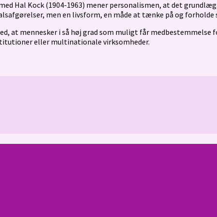
hed med Hal Kock (1904-1963) mener personalismen, at det grundlæ
lsafgørelser, men en livsform, en måde at tænke på og forholde si
at mennesker i så høj grad som muligt får medbestemmelse for d
titutioner eller multinationale virksomheder.