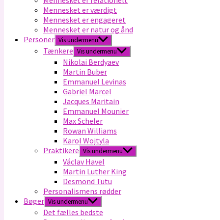
Mennesket er relationelt
Mennesket er værdigt
Mennesket er engageret
Mennesket er natur og ånd
Personer
Vis undermenu
Tænkere
Vis undermenu
Nikolai Berdyaev
Martin Buber
Emmanuel Levinas
Gabriel Marcel
Jacques Maritain
Emmanuel Mounier
Max Scheler
Rowan Williams
Karol Wojtyla
Praktikere
Vis undermenu
Václav Havel
Martin Luther King
Desmond Tutu
Personalismens rødder
Bøger
Vis undermenu
Det fælles bedste