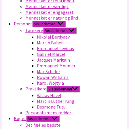
Mennesket er relationelt
Mennesket er værdigt
Mennesket er engageret
Mennesket er natur og ånd
Personer
Vis undermenu
Tænkere
Vis undermenu
Nikolai Berdyaev
Martin Buber
Emmanuel Levinas
Gabriel Marcel
Jacques Maritain
Emmanuel Mounier
Max Scheler
Rowan Williams
Karol Wojtyla
Praktikere
Vis undermenu
Václav Havel
Martin Luther King
Desmond Tutu
Personalismens rødder
Bøger
Vis undermenu
Det fælles bedste