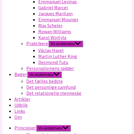
Emmanuel Levinas
Gabriel Marcel
Jacques Maritain
Emmanuel Mounier
Max Scheler
Rowan Williams
Karol Wojtyla
Praktikere
Vis undermenu
Václav Havel
Martin Luther King
Desmond Tutu
Personalismens rødder
Bøger
Vis undermenu
Det fælles bedste
Det personlige samfund
Det relationelle menneske
Artikler
Udblik
Links
Om
Principper
Vis undermenu