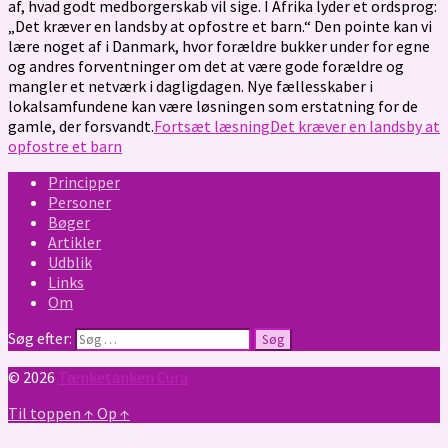
af, hvad godt medborgerskab vil sige. I Afrika lyder et ordsprog:
„Det kræver en landsby at opfostre et barn.“ Den pointe kan vi
lære noget af i Danmark, hvor forældre bukker under for egne
og andres forventninger om det at være gode forældre og
mangler et netværk i dagligdagen. Nye fællesskaber i
lokalsamfundene kan være løsningen som erstatning for de
gamle, der forsvandt.
Fortsæt læsning
Det kræver en landsby at
opfostre et barn
Principper
Personer
Bøger
Artikler
Udblik
Links
Om
Søg efter:
© 2026
Tænketanken Cura
Til toppen
↑
Op
↑