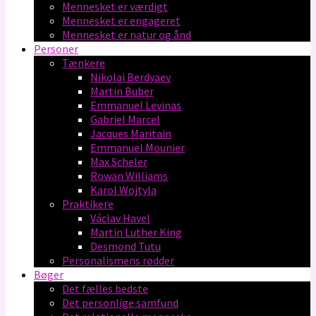
Mennesket er værdigt
Mennesket er engageret
Mennesket er natur og ånd
Personer
Tænkere
Nikolai Berdyaev
Martin Buber
Emmanuel Levinas
Gabriel Marcel
Jacques Maritain
Emmanuel Mounier
Max Scheler
Rowan Williams
Karol Wojtyla
Praktikere
Václav Havel
Martin Luther King
Desmond Tutu
Personalismens rødder
Bøger
Det fælles bedste
Det personlige samfund