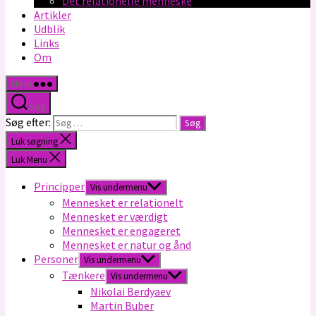
Det relationelle menneske
Artikler
Udblik
Links
Om
Menu
Søg
Søg efter:
Luk søgning
Luk Menu
Principper
Vis undermenu
Mennesket er relationelt
Mennesket er værdigt
Mennesket er engageret
Mennesket er natur og ånd
Personer
Vis undermenu
Tænkere
Vis undermenu
Nikolai Berdyaev
Martin Buber