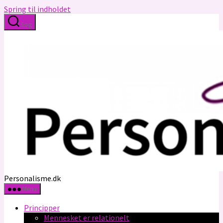
Spring til indholdet
Søg
Personalisme.dk
Menu
Principper
Mennesket er relationelt