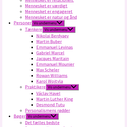
Mennesket er relationelt
Mennesket er værdigt
Mennesket er engageret
Mennesket er natur og ånd
Personer
Vis undermenu
Tænkere
Vis undermenu
Nikolai Berdyaev
Martin Buber
Emmanuel Levinas
Gabriel Marcel
Jacques Maritain
Emmanuel Mounier
Max Scheler
Rowan Williams
Karol Wojtyla
Praktikere
Vis undermenu
Václav Havel
Martin Luther King
Desmond Tutu
Personalismens rødder
Bøger
Vis undermenu
Det fælles bedste