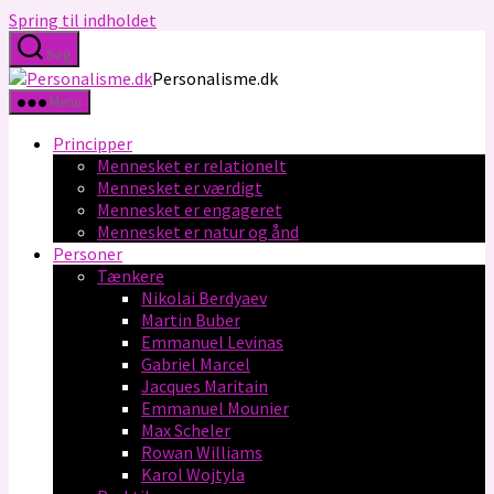
Spring til indholdet
Søg
Personalisme.dk
Menu
Principper
Mennesket er relationelt
Mennesket er værdigt
Mennesket er engageret
Mennesket er natur og ånd
Personer
Tænkere
Nikolai Berdyaev
Martin Buber
Emmanuel Levinas
Gabriel Marcel
Jacques Maritain
Emmanuel Mounier
Max Scheler
Rowan Williams
Karol Wojtyla