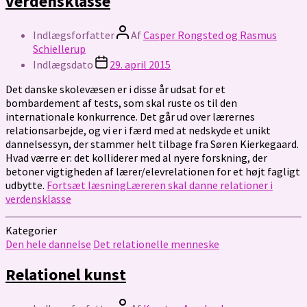
verdensklasse
Indlægsforfatter
Af
Casper Rongsted og Rasmus
Schiellerup
Indlægsdato
29. april 2015
Det danske skolevæsen er i disse år udsat for et
bombardement af tests, som skal ruste os til den
internationale konkurrence. Det går ud over lærernes
relationsarbejde, og vi er i færd med at nedskyde et unikt
dannelsessyn, der stammer helt tilbage fra Søren Kierkegaard.
Hvad værre er: det kolliderer med al nyere forskning, der
betoner vigtigheden af lærer/elevrelationen for et højt fagligt
udbytte.
Fortsæt læsning
Læreren skal danne relationer i
verdensklasse
Kategorier
Den hele dannelse
Det relationelle menneske
Relationel kunst