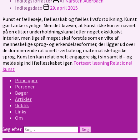
Indlægsforfatter
Af
Karsten Auerbach
Indlægsdato
29. april 2015
Kunst er fælleseje, fællesskab og fælles livsfortolkning. Kunst
gør tanker synlige. Men det kræver, at kunst ikke kun er navnet
på en elitær underholdningskanal eller noget eksklusivt
interiør, men lige så meget skal forstås som en vifte af
menneskelige sprog- og erkendelsesformer, der ligger ud over
de dominerende rationelt-verbale og matematisk-logiske
sprog. Kunsten kan relationelt engagere sig i sin samtid – og
melde sig ind i fællesskabet igen.
Fortsæt læsning
Relationel
kunst
Principper
Personer
Bøger
Artikler
Udblik
Links
Om
Søg efter: