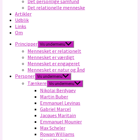
Det personlige samfund
Det relationelle menneske
Artikler
Udblik
Links
Om
Principper
Vis undermenu
Mennesket er relationelt
Mennesket er værdigt
Mennesket er engageret
Mennesket er natur og ånd
Personer
Vis undermenu
Tænkere
Vis undermenu
Nikolai Berdyaev
Martin Buber
Emmanuel Levinas
Gabriel Marcel
Jacques Maritain
Emmanuel Mounier
Max Scheler
Rowan Williams