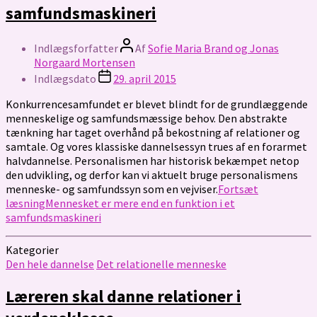
samfundsmaskineri
Indlægsforfatter
Af
Sofie Maria Brand og Jonas
Norgaard Mortensen
Indlægsdato
29. april 2015
Konkurrencesamfundet er blevet blindt for de grundlæggende
menneskelige og samfundsmæssige behov. Den abstrakte
tænkning har taget overhånd på bekostning af relationer og
samtale. Og vores klassiske dannelsessyn trues af en forarmet
halvdannelse. Personalismen har historisk bekæmpet netop
den udvikling, og derfor kan vi aktuelt bruge personalismens
menneske- og samfundssyn som en vejviser.
Fortsæt
læsning
Mennesket er mere end en funktion i et
samfundsmaskineri
Kategorier
Den hele dannelse
Det relationelle menneske
Læreren skal danne relationer i