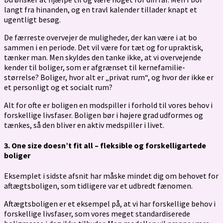
langt fra hinanden, og en travl kalender tillader knapt et
ugentligt besøg.
De færreste overvejer de muligheder, der kan være i at bo
sammen i en periode. Det vil være for tæt og for upraktisk,
tænker man. Men skyldes den tanke ikke, at vi overvejende
kender til boliger, som er afgrænset til kernefamilie-
størrelse? Boliger, hvor alt er „privat rum“, og hvor der ikke er
et personligt og et socialt rum?
Alt for ofte er boligen en modspiller i forhold til vores behov i
forskellige livsfaser. Boligen bør i højere grad udformes og
tænkes, så den bliver en aktiv medspiller i livet.
3. One size doesn’t fit all – fleksible og forskelligartede
boliger
Eksemplet i sidste afsnit har måske mindet dig om behovet for
aftægtsboligen, som tidligere var et udbredt fænomen.
Aftægtsboligen er et eksempel på, at vi har forskellige behov i
forskellige livsfaser, som vores meget standardiserede