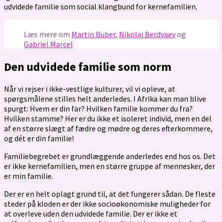
udvidede familie som social klangbund for kernefamilien.
Læs mere om
Martin Buber
,
Nikolaj Berdyaev
og
Gabriel Marcel
Den udvidede familie som norm
Når vi rejser i ikke-vestlige kulturer, vil vi opleve, at
spørgsmålene stilles helt anderledes. I Afrika kan man blive
spurgt: Hvem er din far? Hvilken familie kommer du fra?
Hvilken stamme? Her er du ikke et isoleret individ, men en del
af en større slægt af fædre og mødre og deres efterkommere,
og dét er din familie!
Familiebegrebet er grundlæggende anderledes end hos os. Det
er ikke kernefamilien, men en større gruppe af mennesker, der
er min familie.
Der er en helt oplagt grund til, at det fungerer sådan. De fleste
steder på kloden er der ikke socioøkonomiske muligheder for
at overleve uden den udvidede familie. Der er ikke et