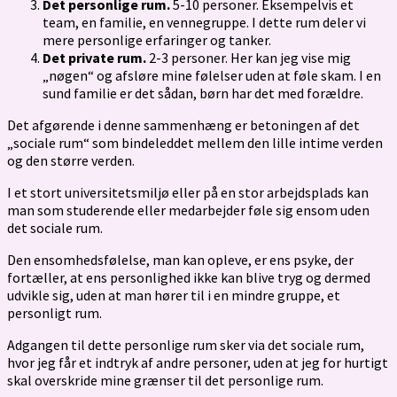
Det personlige rum.
5-10 personer. Eksempelvis et
team, en familie, en vennegruppe. I dette rum deler vi
mere personlige erfaringer og tanker.
Det private rum.
2-3 personer. Her kan jeg vise mig
„nøgen“ og afsløre mine følelser uden at føle skam. I en
sund familie er det sådan, børn har det med forældre.
Det afgørende i denne sammenhæng er betoningen af det
„sociale rum“ som bindeleddet mellem den lille intime verden
og den større verden.
I et stort universitetsmiljø eller på en stor arbejdsplads kan
man som studerende eller medarbejder føle sig ensom uden
det sociale rum.
Den ensomhedsfølelse, man kan opleve, er ens psyke, der
fortæller, at ens personlighed ikke kan blive tryg og dermed
udvikle sig, uden at man hører til i en mindre gruppe, et
personligt rum.
Adgangen til dette personlige rum sker via det sociale rum,
hvor jeg får et indtryk af andre personer, uden at jeg for hurtigt
skal overskride mine grænser til det personlige rum.