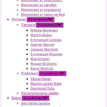
Mennesket er relationelt
Mennesket er værdigt
Mennesket er engageret
Mennesket er natur og ånd
Personer
Vis undermenu
Tænkere
Vis undermenu
Nikolai Berdyaev
Martin Buber
Emmanuel Levinas
Gabriel Marcel
Jacques Maritain
Emmanuel Mounier
Max Scheler
Rowan Williams
Karol Wojtyla
Praktikere
Vis undermenu
Václav Havel
Martin Luther King
Desmond Tutu
Personalismens rødder
Bøger
Vis undermenu
Det fælles bedste