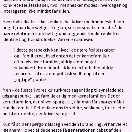
konkrete fællesskaber, hvor mennesker mødes i hverdagen og
interagerer, ikke mindst familien.
Hvor individualistiske tænkere beskriver medmennesket som
noget, man kan vælge til og fra, ser personalismen altså de
nære relationer som helt grundlæggende for den enkeltes
identitet og livsudfoldelse. Væren er samvær.
I dette perspektiv kan livet i de nære fællesskaber
og i familierne, hvad enten det er kernefamilier
eller udvidede familier, aldrig være noget
sekundært. Familiepolitik kan derfor heller aldrig
reduceres til et værdipolitisk vedhæng til den
„rigtige“ politik.
Men – de fleste i vores kulturkreds tager i dag tilsyneladende
udgangspunkt i, at familie er lig med kernefamilien. Det er
kernefamilien, der bliver spurgt til, når man får spørgsmålet:
Har du familie? Det er ikke ens forældre, søskende, fætre eller
bedsteforældre, der bliver spurgt til.
Kun få stiller spørgsmålstegn ved den forandring, vi har været
igennem i løbet af de seneste få generationer: tabet af den