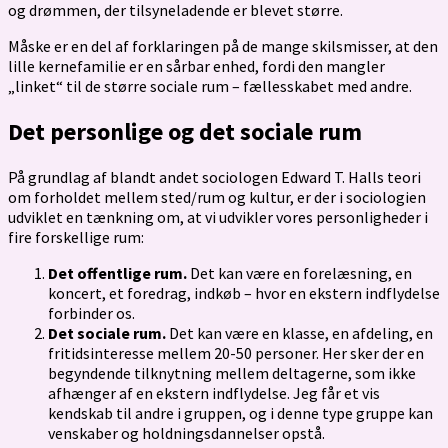
og drømmen, der tilsyneladende er blevet større.
Måske er en del af forklaringen på de mange skilsmisser, at den
lille kernefamilie er en sårbar enhed, fordi den mangler
„linket“ til de større sociale rum – fællesskabet med andre.
Det personlige og det sociale rum
På grundlag af blandt andet sociologen Edward T. Halls teori
om forholdet mellem sted/rum og kultur, er der i sociologien
udviklet en tænkning om, at vi udvikler vores personligheder i
fire forskellige rum:
Det offentlige rum.
Det kan være en forelæsning, en
koncert, et foredrag, indkøb – hvor en ekstern indflydelse
forbinder os.
Det sociale rum.
Det kan være en klasse, en afdeling, en
fritidsinteresse mellem 20-50 personer. Her sker der en
begyndende tilknytning mellem deltagerne, som ikke
afhænger af en ekstern indflydelse. Jeg får et vis
kendskab til andre i gruppen, og i denne type gruppe kan
venskaber og holdningsdannelser opstå.