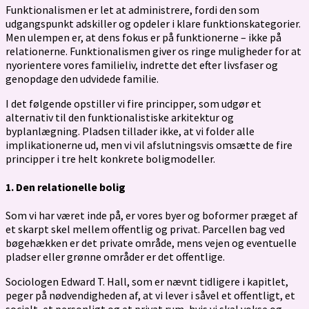
Funktionalismen er let at administrere, fordi den som
udgangspunkt adskiller og opdeler i klare funktionskategorier.
Men ulempen er, at dens fokus er på funktionerne – ikke på
relationerne. Funktionalismen giver os ringe muligheder for at
nyorientere vores familieliv, indrette det efter livsfaser og
genopdage den udvidede familie.
I det følgende opstiller vi fire principper, som udgør et
alternativ til den funktionalistiske arkitektur og
byplanlægning. Pladsen tillader ikke, at vi folder alle
implikationerne ud, men vi vil afslutningsvis omsætte de fire
principper i tre helt konkrete boligmodeller.
1. Den relationelle bolig
Som vi har været inde på, er vores byer og boformer præget af
et skarpt skel mellem offentlig og privat. Parcellen bag ved
bøgehækken er det private område, mens vejen og eventuelle
pladser eller grønne områder er det offentlige.
Sociologen Edward T. Hall, som er nævnt tidligere i kapitlet,
peger på nødvendigheden af, at vi lever i såvel et offentligt, et