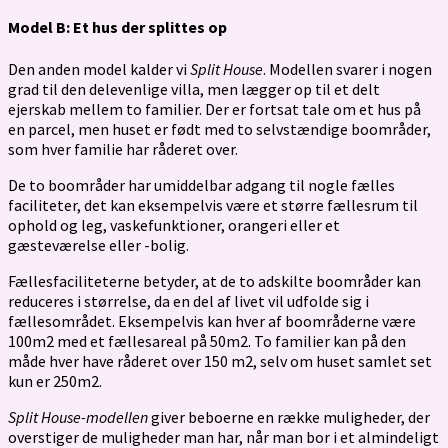
Model B: Et hus der splittes op
Den anden model kalder vi
Split House
. Modellen svarer i nogen
grad til den delevenlige villa, men lægger op til et delt
ejerskab mellem to familier. Der er fortsat tale om et hus på
en parcel, men huset er født med to selvstændige boområder,
som hver familie har råderet over.
De to boområder har umiddelbar adgang til nogle fælles
faciliteter, det kan eksempelvis være et større fællesrum til
ophold og leg, vaskefunktioner, orangeri eller et
gæsteværelse eller -bolig.
Fællesfaciliteterne betyder, at de to adskilte boområder kan
reduceres i størrelse, da en del af livet vil udfolde sig i
fællesområdet. Eksempelvis kan hver af boområderne være
100m2 med et fællesareal på 50m2. To familier kan på den
måde hver have råderet over 150 m2, selv om huset samlet set
kun er 250m2.
Split House-modellen
giver beboerne en række muligheder, der
overstiger de muligheder man har, når man bor i et almindeligt