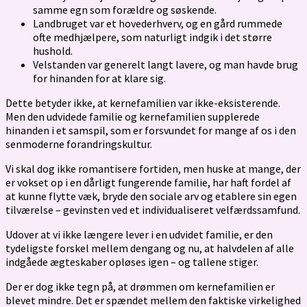
samme egn som forældre og søskende.
Landbruget var et hovederhverv, og en gård rummede
ofte medhjælpere, som naturligt indgik i det større
hushold.
Velstanden var generelt langt lavere, og man havde brug
for hinanden for at klare sig.
Dette betyder ikke, at kernefamilien var ikke-eksisterende.
Men den udvidede familie og kernefamilien supplerede
hinanden i et samspil, som er forsvundet for mange af os i den
senmoderne forandringskultur.
Vi skal dog ikke romantisere fortiden, men huske at mange, der
er vokset op i en dårligt fungerende familie, har haft fordel af
at kunne flytte væk, bryde den sociale arv og etablere sin egen
tilværelse – gevinsten ved et individualiseret velfærdssamfund.
Udover at vi ikke længere lever i en udvidet familie, er den
tydeligste forskel mellem dengang og nu, at halvdelen af alle
indgåede ægteskaber opløses igen – og tallene stiger.
Der er dog ikke tegn på, at drømmen om kernefamilien er
blevet mindre. Det er spændet mellem den faktiske virkelighed