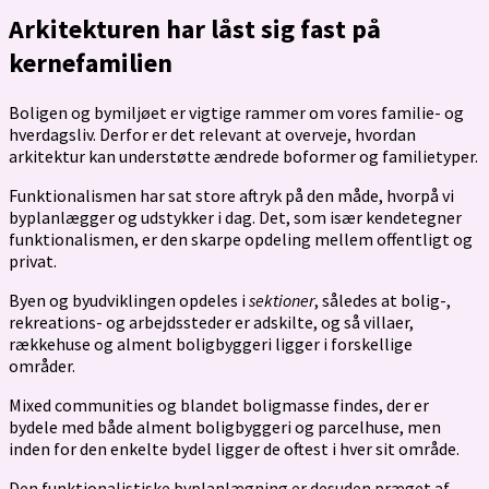
Arkitekturen har låst sig fast på
kernefamilien
Boligen og bymiljøet er vigtige rammer om vores familie- og
hverdagsliv. Derfor er det relevant at overveje, hvordan
arkitektur kan understøtte ændrede boformer og familietyper.
Funktionalismen har sat store aftryk på den måde, hvorpå vi
byplanlægger og udstykker i dag. Det, som især kendetegner
funktionalismen, er den skarpe opdeling mellem offentligt og
privat.
Byen og byudviklingen opdeles i
sektioner
, således at bolig-,
rekreations- og arbejdssteder er adskilte, og så villaer,
rækkehuse og alment boligbyggeri ligger i forskellige
områder.
Mixed communities og blandet boligmasse findes, der er
bydele med både alment boligbyggeri og parcelhuse, men
inden for den enkelte bydel ligger de oftest i hver sit område.
Den funktionalistiske byplanlægning er desuden præget af