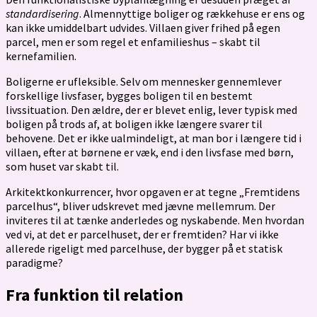
standardisering
. Almennyttige boliger og rækkehuse er ens og
kan ikke umiddelbart udvides. Villaen giver frihed på egen
parcel, men er som regel et enfamilieshus – skabt til
kernefamilien.
Boligerne er ufleksible. Selv om mennesker gennemlever
forskellige livsfaser, bygges boligen til en bestemt
livssituation. Den ældre, der er blevet enlig, lever typisk med
boligen på trods af, at boligen ikke længere svarer til
behovene. Det er ikke ualmindeligt, at man bor i længere tid i
villaen, efter at børnene er væk, end i den livsfase med børn,
som huset var skabt til.
Arkitektkonkurrencer, hvor opgaven er at tegne „Fremtidens
parcelhus“, bliver udskrevet med jævne mellemrum. Der
inviteres til at tænke anderledes og nyskabende. Men hvordan
ved vi, at det er parcelhuset, der er fremtiden? Har vi ikke
allerede rigeligt med parcelhuse, der bygger på et statisk
paradigme?
Fra funktion til relation