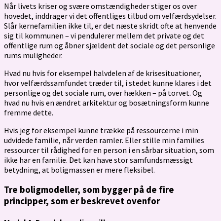
Når livets kriser og svære omstændigheder stiger os over
hovedet, inddrager vi det offentliges tilbud om velfærdsydelser.
Slår kernefamilien ikke til, er det næste skridt ofte at henvende
sig til kommunen – vi pendulerer mellem det private og det
offentlige rum og åbner sjældent det sociale og det personlige
rums muligheder.
Hvad nu hvis for eksempel halvdelen af de krisesituationer,
hvor velfærdssamfundet træder til, i stedet kunne klares i det
personlige og det sociale rum, over hækken – på torvet. Og
hvad nu hvis en ændret arkitektur og bosætningsform kunne
fremme dette.
Hvis jeg for eksempel kunne trække på ressourcerne i min
udvidede familie, når verden ramler. Eller stille min families
ressourcer til rådighed for en person i en sårbar situation, som
ikke har en familie. Det kan have stor samfundsmæssigt
betydning, at boligmassen er mere fleksibel.
Tre boligmodeller, som bygger på de fire
principper, som er beskrevet ovenfor