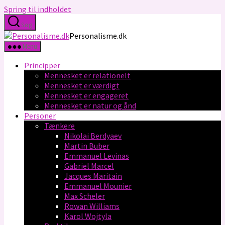
Spring til indholdet
Søg
Personalisme.dk
Menu
Principper
Mennesket er relationelt
Mennesket er værdigt
Mennesket er engageret
Mennesket er natur og ånd
Personer
Tænkere
Nikolai Berdyaev
Martin Buber
Emmanuel Levinas
Gabriel Marcel
Jacques Maritain
Emmanuel Mounier
Max Scheler
Rowan Williams
Karol Wojtyla