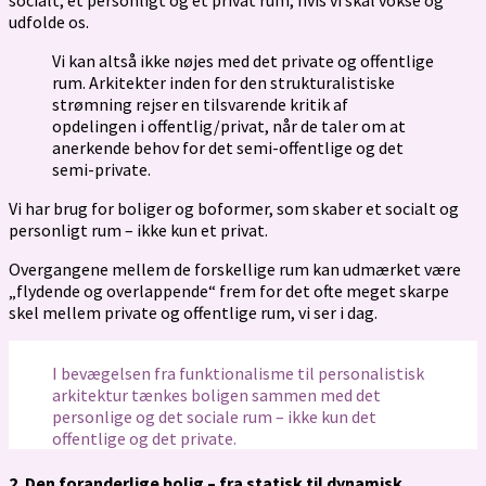
socialt, et personligt og et privat rum, hvis vi skal vokse og
udfolde os.
Vi kan altså ikke nøjes med det private og offentlige
rum. Arkitekter inden for den strukturalistiske
strømning rejser en tilsvarende kritik af
opdelingen i offentlig/privat, når de taler om at
anerkende behov for det semi-offentlige og det
semi-private.
Vi har brug for boliger og boformer, som skaber et socialt og
personligt rum – ikke kun et privat.
Overgangene mellem de forskellige rum kan udmærket være
„flydende og overlappende“ frem for det ofte meget skarpe
skel mellem private og offentlige rum, vi ser i dag.
I bevægelsen fra funktionalisme til personalistisk
arkitektur tænkes boligen sammen med det
personlige og det sociale rum – ikke kun det
offentlige og det private.
2. Den foranderlige bolig – fra statisk til dynamisk