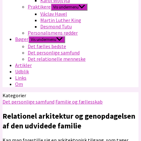
Karol Wojtyla
Praktikere
Vis undermenu
Václav Havel
Martin Luther King
Desmond Tutu
Personalismens rødder
Bøger
Vis undermenu
Det fælles bedste
Det personlige samfund
Det relationelle menneske
Artikler
Udblik
Links
Om
Kategorier
Det personlige samfund
Familie og fællesskab
Relationel arkitektur og genopdagelsen
af den udvidede familie
Kan man forestille sig en arkitektonisk tilgang, som tager