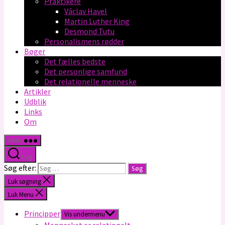
Praktikere
Václav Havel
Martin Luther King
Desmond Tutu
Personalismens rødder
Bøger
Det fælles bedste
Det personlige samfund
Det relationelle menneske
Artikler
Udblik
Links
Om
Menu
Søg
Søg efter:
Luk søgning
Luk Menu
Principper
Vis undermenu