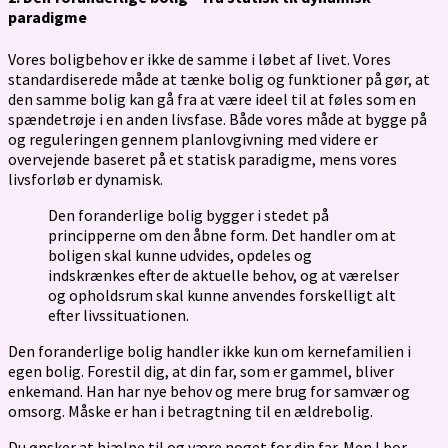
paradigme
Vores boligbehov er ikke de samme i løbet af livet. Vores
standardiserede måde at tænke bolig og funktioner på gør, at
den samme bolig kan gå fra at være ideel til at føles som en
spændetrøje i en anden livsfase. Både vores måde at bygge på
og reguleringen gennem planlovgivning med videre er
overvejende baseret på et statisk paradigme, mens vores
livsforløb er dynamisk.
Den foranderlige bolig bygger i stedet på
principperne om den åbne form. Det handler om at
boligen skal kunne udvides, opdeles og
indskrænkes efter de aktuelle behov, og at værelser
og opholdsrum skal kunne anvendes forskelligt alt
efter livssituationen.
Den foranderlige bolig handler ikke kun om kernefamilien i
egen bolig. Forestil dig, at din far, som er gammel, bliver
enkemand. Han har nye behov og mere brug for samvær og
omsorg. Måske er han i betragtning til en ældrebolig.
Du ønsker at hjælpe til og være noget for din far. Men I bor