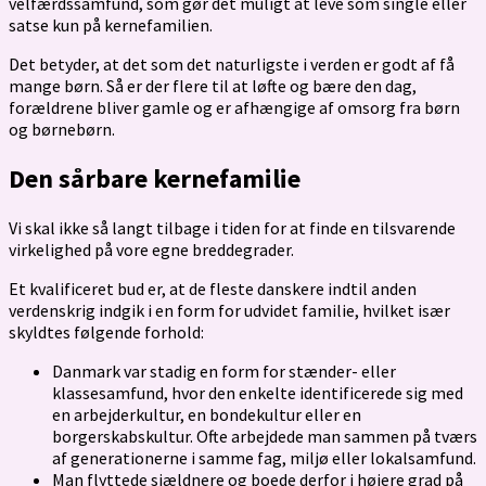
velfærdssamfund, som gør det muligt at leve som single eller
satse kun på kernefamilien.
Det betyder, at det som det naturligste i verden er godt af få
mange børn. Så er der flere til at løfte og bære den dag,
forældrene bliver gamle og er afhængige af omsorg fra børn
og børnebørn.
Den sårbare kernefamilie
Vi skal ikke så langt tilbage i tiden for at finde en tilsvarende
virkelighed på vore egne breddegrader.
Et kvalificeret bud er, at de fleste danskere indtil anden
verdenskrig indgik i en form for udvidet familie, hvilket især
skyldtes følgende forhold:
Danmark var stadig en form for stænder- eller
klassesamfund, hvor den enkelte identificerede sig med
en arbejderkultur, en bondekultur eller en
borgerskabskultur. Ofte arbejdede man sammen på tværs
af generationerne i samme fag, miljø eller lokalsamfund.
Man flyttede sjældnere og boede derfor i højere grad på