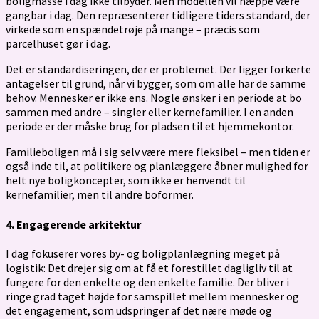
boligmasse i dag ikke tilbyder. Men modellen vil næppe være
gangbar i dag. Den repræsenterer tidligere tiders standard, der
virkede som en spændetrøje på mange – præcis som
parcelhuset gør i dag.
Det er standardiseringen, der er problemet. Der ligger forkerte
antagelser til grund, når vi bygger, som om alle har de samme
behov. Mennesker er ikke ens. Nogle ønsker i en periode at bo
sammen med andre – singler eller kernefamilier. I en anden
periode er der måske brug for pladsen til et hjemmekontor.
Familieboligen må i sig selv være mere fleksibel – men tiden er
også inde til, at politikere og planlæggere åbner mulighed for
helt nye boligkoncepter, som ikke er henvendt til
kernefamilier, men til andre boformer.
4. Engagerende arkitektur
I dag fokuserer vores by- og boligplanlægning meget på
logistik: Det drejer sig om at få et forestillet dagligliv til at
fungere for den enkelte og den enkelte familie. Der bliver i
ringe grad taget højde for samspillet mellem mennesker og
det engagement, som udspringer af det nære møde og