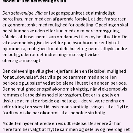
Model A: Den delevenlige villa
Den delevenlige villa
er i udgangspunktet et almindeligt
parcelhus, men med den afgørende forskel, at det fra starten
er gennemtænkt med mulighed for opdeling. Opdelingen skal
helst kunne ske uden eller kun med en mindre ombygning,
således at huset nemt kan omdannes til en ny bosituation. Det
vil eksempelvis give det ældre par, hvor børnene er flyttet
hjemmefra, mulighed for at dele huset og nemt tilbyde andre
en bolig, uden at det indretningsmæssigt virker
uhensigtsmæssigt.
Den delevenlige villa giver ejerfamilien en fleksibel mulighed
for at „downsize“, det vil sige bo sammen med andre i en
periode og „upsize“ ved at bo alene i huset i en anden periode.
Denne mulighed er også økonomisk vigtig, når vi eksempelvis
rammes af arbejdsløshed eller sygdom. Det er i sig selv en
livskrise at miste arbejde og indtægt – det vil være endnu en
udfordring i en svær tid, hvis man samtidig tvinges til at flytte,
fordi man ikke har økonomi til at beholde sin bolig.
Modellen nyder allerede en vis udbredelse. De senere år har
flere familier valgt at flytte sammen og dele liv og hverdag i et