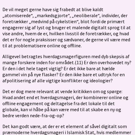
De vil meget gerne have sig frabedt at blive kaldt
„atomiserede“, „markedsgjorte“, „neoliberale“, individer, der
foretrækker „medvind på cykelstien“, blot fordi de primært
engagerer sig af lyst og bruger et malende digitalt sprog til at
vise andre, hvem de er, hvilken livsstil de foretrækker, og hvad
det er for nogle praksisser og sædvaner, de gerne vil være med
til at problematisere online og offline.
Alligevel betragtes hverdagsmagerfiguren med dyb skepsis af
mange forskere inden for området.(11) Er den overhovedet ny?
Er den i det hele taget vigtig? Er det ikke bare at hælde
gammel vin på nye flasker? Er den ikke bare et udtryk for en
afpolitisering af alle vigtige konflikter og ideologier?
Det er dog mere relevant at vende kritikken om og spørge:
Hvad andet end et hverdagsmageri, der kombinerer online og
offline engagement og deltagelse fra det lokale til det
globale, kan vi håbe på kan være med til at skabe en ny og
bedre verden nede-fra-og-op?
Det kan godt være, at der er et element af såvel digitalt som
præmoderne hverdagsmageri i Islamisk Stat, hvis medlemmer