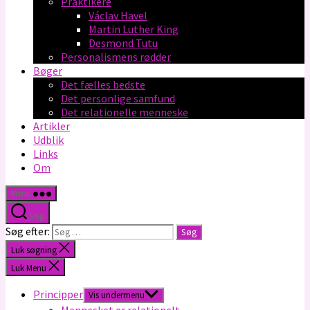
Praktikere
Václav Havel
Martin Luther King
Desmond Tutu
Personalismens rødder
Bøger
Det fælles bedste
Det personlige samfund
Det relationelle menneske
Artikler
Udblik
Links
Om
Menu
Søg
Søg efter:
Luk søgning
Luk Menu
Principper
Vis undermenu