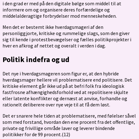
i den grad er med på den digitale bølge som middel til at
informere om og organisere deres forfærdelige og
middelalderagtige forbrydelser mod menneskeheden.
Men det er bestemt ikke hverdagsmageri af den
personliggjorte, kritiske og rummelige slags, som den giver
sig til kende i protestbevægelser og fælles politikprojekter i
hver en afkrog af nettet og overalt i verden i dag.
Politik indefra og ud
Det nye i hverdagsmageren som figur er, at den hybride
hverdagsmager hellere vil problematisere end politisere. Det
kritiske element går ikke ud på at befri folk fra ideologisk
fastfrosne afhængighedsforhold ved at repolitisere skjulte
eller latente konflikter og dernæst at anvise, forhandle og
rationelt deliberere over nye veje til at få dem løst.
Det er snarere hele tiden at problematisere, med følelser såvel
som med forstand, hvordan den ene procent fra det offentlige,
private og frivillige område laver og leverer bindende
politikker for de 99 procent.(12)