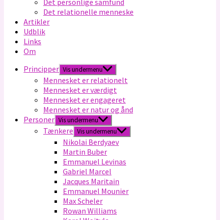
Det personlige samfund
Det relationelle menneske
Artikler
Udblik
Links
Om
Principper
Vis undermenu
Mennesket er relationelt
Mennesket er værdigt
Mennesket er engageret
Mennesket er natur og ånd
Personer
Vis undermenu
Tænkere
Vis undermenu
Nikolai Berdyaev
Martin Buber
Emmanuel Levinas
Gabriel Marcel
Jacques Maritain
Emmanuel Mounier
Max Scheler
Rowan Williams