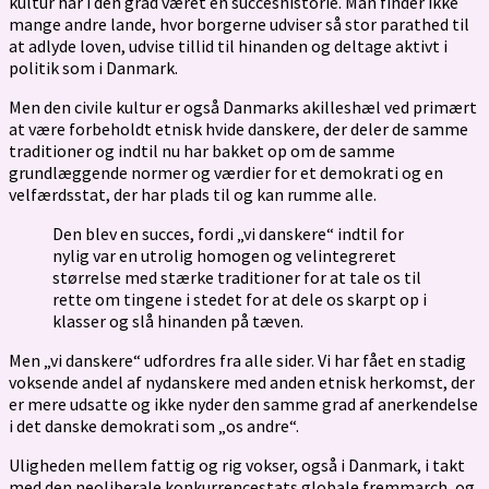
kultur har i den grad været en succeshistorie. Man finder ikke
mange andre lande, hvor borgerne udviser så stor parathed til
at adlyde loven, udvise tillid til hinanden og deltage aktivt i
politik som i Danmark.
Men den civile kultur er også Danmarks akilleshæl ved primært
at være forbeholdt etnisk hvide danskere, der deler de samme
traditioner og indtil nu har bakket op om de samme
grundlæggende normer og værdier for et demokrati og en
velfærdsstat, der har plads til og kan rumme alle.
Den blev en succes, fordi „vi danskere“ indtil for
nylig var en utrolig homogen og velintegreret
størrelse med stærke traditioner for at tale os til
rette om tingene i stedet for at dele os skarpt op i
klasser og slå hinanden på tæven.
Men „vi danskere“ udfordres fra alle sider. Vi har fået en stadig
voksende andel af nydanskere med anden etnisk herkomst, der
er mere udsatte og ikke nyder den samme grad af anerkendelse
i det danske demokrati som „os andre“.
Uligheden mellem fattig og rig vokser, også i Danmark, i takt
med den neoliberale konkurrencestats globale fremmarch, og