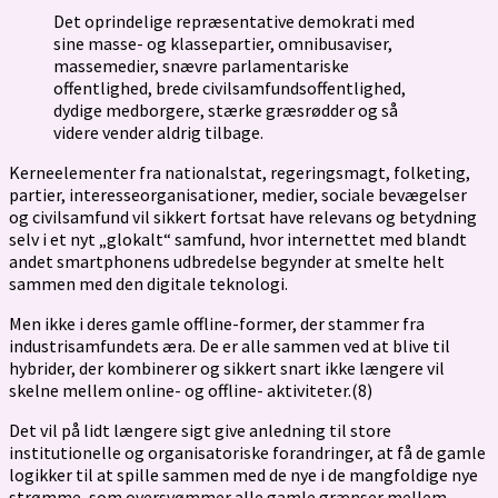
Det oprindelige repræsentative demokrati med
sine masse- og klassepartier, omnibusaviser,
massemedier, snævre parlamentariske
offentlighed, brede civilsamfundsoffentlighed,
dydige medborgere, stærke græsrødder og så
videre vender aldrig tilbage.
Kerneelementer fra nationalstat, regeringsmagt, folketing,
partier, interesseorganisationer, medier, sociale bevægelser
og civilsamfund vil sikkert fortsat have relevans og betydning
selv i et nyt „glokalt“ samfund, hvor internettet med blandt
andet smartphonens udbredelse begynder at smelte helt
sammen med den digitale teknologi.
Men ikke i deres gamle off­line-former, der stammer fra
industrisamfundets æra. De er alle sammen ved at blive til
hybrider, der kombinerer og sikkert snart ikke længere vil
skelne mellem online- og offline- aktiviteter.(8)
Det vil på lidt længere sigt give anledning til store
institutionelle og organisatoriske forandringer, at få de gamle
logikker til at spille sammen med de nye i de mangfoldige nye
strømme, som oversvømmer alle gamle grænser mellem