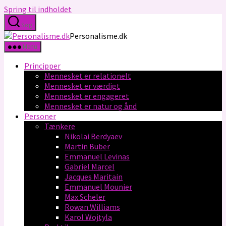
Spring til indholdet
Søg
Personalisme.dk
Menu
Principper
Mennesket er relationelt
Mennesket er værdigt
Mennesket er engageret
Mennesket er natur og ånd
Personer
Tænkere
Nikolai Berdyaev
Martin Buber
Emmanuel Levinas
Gabriel Marcel
Jacques Maritain
Emmanuel Mounier
Max Scheler
Rowan Williams
Karol Wojtyla