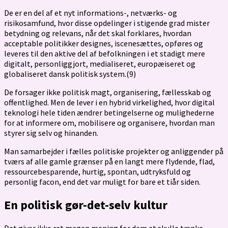
De er en del af et nyt informations-, netværks- og
risikosamfund, hvor disse opdelinger i stigende grad mister
betydning og relevans, når det skal forklares, hvordan
acceptable politikker designes, iscenesættes, opføres og
leveres til den aktive del af befolkningen i et stadigt mere
digitalt, personliggjort, medialiseret, europæiseret og
globaliseret dansk politisk system.(9)
De forsager ikke politisk magt, organisering, fællesskab og
offentlighed. Men de lever i en hybrid virkelighed, hvor digital
teknologi hele tiden ændrer betingelserne og mulighederne
for at informere om, mobilisere og organisere, hvordan man
styrer sig selv og hinanden.
Man samarbejder i fælles politiske projekter og anliggender på
tværs af alle gamle grænser på en langt mere flydende, flad,
ressourcebesparende, hurtig, spontan, udtryksfuld og
personlig facon, end det var muligt for bare et tiår siden.
En politisk gør-det-selv kultur
Det giver ikke ret megen mening for dem at skulle tænke