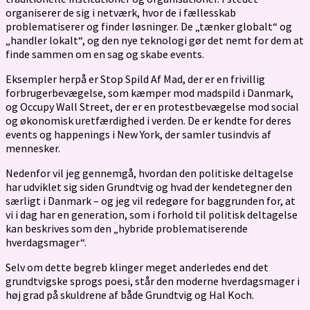
organiserer de sig i netværk, hvor de i fællesskab
problematiserer og finder løsninger. De „tænker globalt“ og
„handler lokalt“, og den nye teknologi gør det nemt for dem at
finde sammen om en sag og skabe events.
Eksempler herpå er Stop Spild Af Mad, der er en frivillig
forbruger­bevægelse, som kæmper mod madspild i Danmark,
og Occupy Wall Street, der er en protestbevægelse mod social
og økonomisk uretfærdighed i verden. De er kendte for deres
events og happenings i New York, der samler tusindvis af
mennesker.
Nedenfor vil jeg gennemgå, hvordan den politiske deltagelse
har udviklet sig siden Grundtvig og hvad der kendetegner den
særligt i Danmark – og jeg vil redegøre for baggrunden for, at
vi i dag har en generation, som i forhold til politisk deltagelse
kan beskrives som den „hybride problematiserende
hverdagsmager“.
Selv om dette begreb klinger meget anderledes end det
grundtvigske sprogs poesi, står den moderne hverdagsmager i
høj grad på skuldrene af både Grundtvig og Hal Koch.