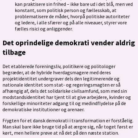
kan praktisere sin frihed – ikke bare ud i det blå, men ved
konstant, som politisk person og fællesskab, at
problematisere de måder, hvorpå politiske autoriteter
og ledere, i alle sfærer og på alle niveauer, styrer vore
fælles risici og anliggender.
Det oprindelige demokrati vender aldrig
tilbage
Det etablerede foreningsliv, politikere og politologer
begræder, at de hybride hverdagsmagere med deres
projektidentitet undergraver dels den legitimerende og
nationale identitet som stat- og regeringsmagten er så
afhængig af, dels det solidariske civilsamfund, som med sin
modstands­identitet har tjent til at give arbejdere, kvinder og
forskellige minoriteter adgang til og medindflydelse på de
demokratiske institutioner og arenaer.
Frygten for et dansk demokrati i transformation er forståelig.
Man skal bare ikke bruge tid på at ærgre sig, når toget først er
kørt, men hellere prøve at nå det på den næste station.