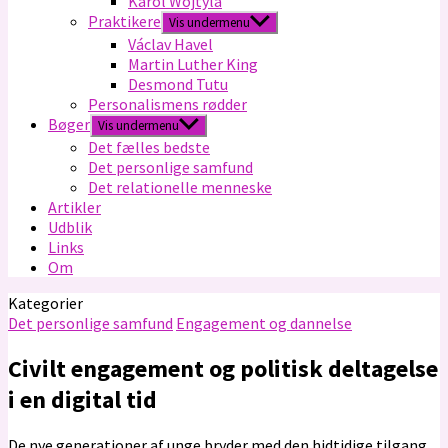
Karol Wojtyla
Praktikere
Vis undermenu
Václav Havel
Martin Luther King
Desmond Tutu
Personalismens rødder
Bøger
Vis undermenu
Det fælles bedste
Det personlige samfund
Det relationelle menneske
Artikler
Udblik
Links
Om
Kategorier
Det personlige samfund
Engagement og dannelse
Civilt engagement og politisk deltagelse
i en digital tid
De nye generationer af unge bryder med den hidtidige tilgang