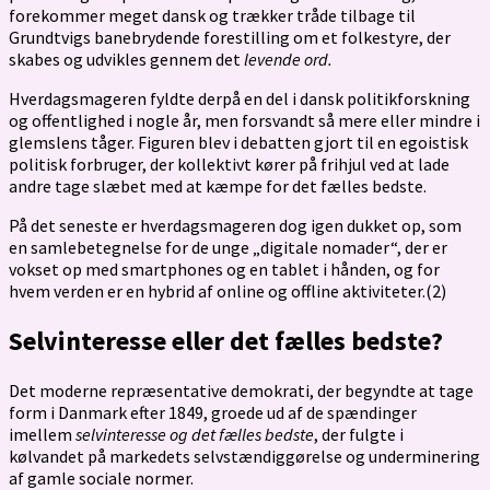
forekommer meget dansk og trækker tråde tilbage til
Grundtvigs banebrydende forestilling om et folkestyre, der
skabes og udvikles gennem det
levende ord.
Hverdagsmageren fyldte derpå en del i dansk politikforskning
og offentlighed i nogle år, men forsvandt så mere eller mindre i
glemslens tåger. Figuren blev i debatten gjort til en egoistisk
politisk forbruger, der kollektivt kører på frihjul ved at lade
andre tage slæbet med at kæmpe for det fælles bedste.
På det seneste er hverdagsmageren dog igen dukket op, som
en samlebetegnelse for de unge „digitale nomader“, der er
vokset op med smartphones og en tablet i hånden, og for
hvem verden er en hybrid af online og offline aktiviteter.(2)
Selvinteresse eller det fælles bedste?
Det moderne repræsentative demokrati, der begyndte at tage
form i Danmark efter 1849, groede ud af de spændinger
imellem
selvinteresse og det fælles bedste
, der fulgte i
kølvandet på markedets selvstændiggørelse og underminering
af gamle sociale normer.