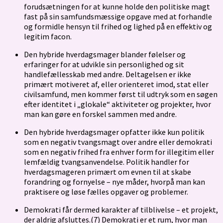
forudsætningen for at kunne holde den politiske magt
fast på sin samfundsmæssige opgave med at forhandle
og formidle hensyn til frihed og lighed på en effektiv og
legitim facon.
Den hybride hverdagsmager blander følelser og
erfaringer for at udvikle sin personlighed og sit
handlefællesskab med andre. Deltagelsen er ikke
primært motiveret af, eller orienteret imod, stat eller
civilsamfund, men kommer først til udtryk som en søgen
efter identitet i „glokale“ aktiviteter og projekter, hvor
man kan gøre en forskel sammen med andre.
Den hybride hverdagsmager opfatter ikke kun politik
som en negativ tvangsmagt over andre eller demokrati
som en negativ frihed fra enhver form for illegitim eller
lemfældig tvangsanvendelse. Politik handler for
hverdagsmageren primært om evnen til at skabe
forandring og fornyelse – nye måder, hvorpå man kan
praktisere og løse fælles opgaver og problemer.
Demokrati får dermed karakter af tilblivelse – et projekt,
der aldrig afsluttes.(7) Demokrati er et rum, hvor man