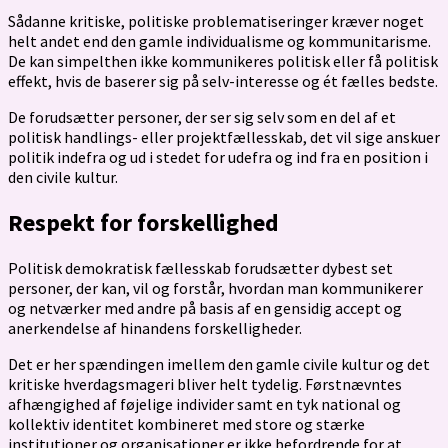
Sådanne kritiske, politiske problematiseringer kræver noget
helt andet end den gamle individualisme og kommunitarisme.
De kan simpelthen ikke kommunikeres politisk eller få politisk
effekt, hvis de baserer sig på selv-interesse og ét fælles bedste.
De forudsætter personer, der ser sig selv som en del af et
politisk handlings- eller projektfællesskab, det vil sige anskuer
politik indefra og ud i stedet for udefra og ind fra en position i
den civile kultur.
Respekt for forskellighed
Politisk demokratisk fællesskab forudsætter dybest set
personer, der kan, vil og forstår, hvordan man kommunikerer
og netværker med andre på basis af en gensidig accept og
anerkendelse af hinandens forskelligheder.
Det er her spændingen imellem den gamle civile kultur og det
kritiske hverdagsmageri bliver helt tydelig. Førstnævntes
afhængighed af føjelige individer samt en tyk national og
kollektiv identitet kombineret med store og stærke
institutioner og organisationer er ikke befordrende for at