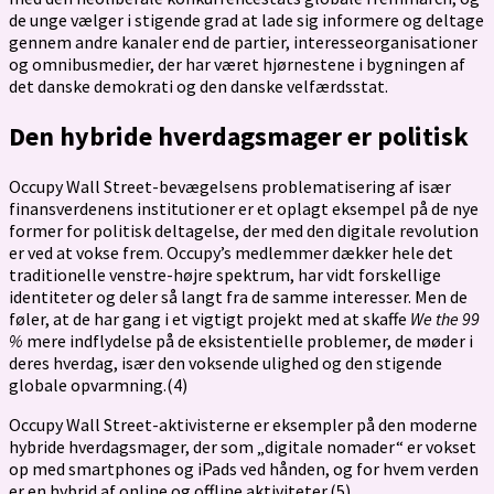
de unge vælger i stigende grad at lade sig informere og deltage
gennem andre kanaler end de partier, interesseorganisationer
og omnibusmedier, der har været hjørnestene i bygningen af
det danske demokrati og den danske velfærdsstat.
Den hybride hverdagsmager er politisk
Occupy Wall Street-bevægelsens problematisering af især
finansverdenens institutioner er et oplagt eksempel på de nye
former for politisk deltagelse, der med den digitale revolution
er ved at vokse frem. Occupy’s medlemmer dækker hele det
traditionelle venstre-højre spektrum, har vidt forskellige
identiteter og deler så langt fra de samme interesser. Men de
føler, at de har gang i et vigtigt projekt med at skaffe
We the 99
%
mere indflydelse på de eksistentielle problemer, de møder i
deres hverdag, især den voksende ulighed og den stigende
globale opvarmning.(4)
Occupy Wall Street-aktivisterne er eksempler på den moderne
hybride hverdagsmager, der som „digitale nomader“ er vokset
op med smart­phones og iPads ved hånden, og for hvem verden
er en hybrid af online og offline aktiviteter.(5)