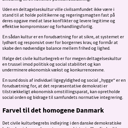
Uden en deltagelseskultur ville civilsamfundet ikke være i
stand til at holde politikerne og regeringsmagten fast på
deres opgave med at løse konflikter og levere legitime og
effektive kompromisser og forhandlingsforlig.
En sådan kultur er en forudsætning for at sikre, at systemet er
lydhørt og responsivt over for borgernes krav, og formår at
skabe den nødvendige balance mellem frihed og lighed.
Ifølge det civile kulturbegreb er for megen deltagelseskultur
en trussel imod politisk og social stabilitet og kan
underminere økonomisk vækst og konkurrenceevne.
En sund dosis af individuel ligegyldighed og social „hygge“ er en
forudsætning for, at det repræsentative demokrati er
tilstrækkeligt økonomisk omstillingsparat, kan opretholde
social orden og bidrage til samfundets normative integrering.
Farvel til det homogene Danmark
Det civile kulturbegrebs indlejring i den danske demokratiske