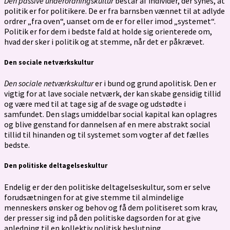
Den passive underordningskultur
består af individer, der synes, at
politik er for politikere. De er fra barnsben vænnet til at adlyde
ordrer „fra oven“, uanset om de er for eller imod „systemet“.
Politik er for dem i bedste fald at holde sig orienterede om,
hvad der sker i politik og at stemme, når det er påkrævet.
Den sociale netværkskultur
Den sociale netværkskultur
er i bund og grund apolitisk. Den er
vigtig for at lave sociale netværk, der kan skabe gensidig tillid
og være med til at tage sig af de svage og udstødte i
samfundet. Den slags umiddelbar social kapital kan oplagres
og blive genstand for dannelsen af en mere abstrakt social
tillid til hinanden og til systemet som vogter af det fælles
bedste.
Den politiske deltagelseskultur
Endelig er der den politiske deltagelseskultur, som er selve
forudsætningen for at give stemme til almindelige
menneskers ønsker og behov og få dem politiseret som krav,
der presser sig ind på den politiske dagsorden for at give
anledning til en kollektiv politisk beslutning.