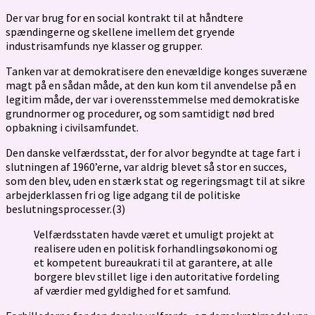
Der var brug for en social kontrakt til at håndtere
spændingerne og skellene imellem det gryende
industrisamfunds nye klasser og grupper.
Tanken var at demokratisere den enevældige konges suveræne
magt på en sådan måde, at den kun kom til anvendelse på en
legitim måde, der var i overensstemmelse med demokratiske
grundnormer og procedurer, og som samtidigt nød bred
opbakning i civilsamfundet.
Den danske velfærdsstat, der for alvor begyndte at tage fart i
slutningen af 1960’erne, var aldrig blevet så stor en succes,
som den blev, uden en stærk stat og regeringsmagt til at sikre
arbejderklassen fri og lige adgang til de politiske
beslutningsprocesser.(3)
Velfærdsstaten havde været et umuligt projekt at
realisere uden en politisk forhandlingsøkonomi og
et kompetent bureaukrati til at garantere, at alle
borgere blev stillet lige i den autoritative fordeling
af værdier med gyldighed for et samfund.