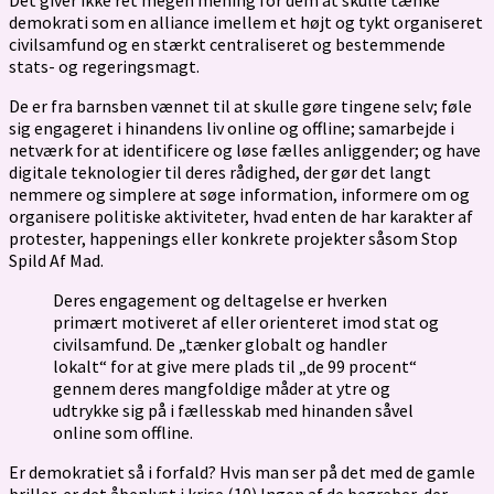
demokrati som en alliance imellem et højt og tykt organiseret
civilsamfund og en stærkt centraliseret og bestemmende
stats- og regeringsmagt.
De er fra barnsben vænnet til at skulle gøre tingene selv; føle
sig engageret i hinandens liv online og offline; samarbejde i
netværk for at identificere og løse fælles anliggender; og have
digitale teknologier til deres rådighed, der gør det langt
nemmere og simplere at søge information, informere om og
organisere politiske aktiviteter, hvad enten de har karakter af
protester, happenings eller konkrete projekter såsom Stop
Spild Af Mad.
Deres engagement og deltagelse er hverken
primært motiveret af eller orienteret imod stat og
civilsamfund. De „tænker globalt og handler
lokalt“ for at give mere plads til „de 99 procent“
gennem deres mangfoldige måder at ytre og
udtrykke sig på i fællesskab med hinanden såvel
online som offline.
Er demokratiet så i forfald? Hvis man ser på det med de gamle
briller, er det åbenlyst i krise.(10) Ingen af de begreber, der