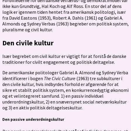
Forbillederne for den danske velfærds- og demokratimodel var
ikke kun Grundtvig, Hal Koch og Alf Ross. En stor del af dens
logik er igennem tiden hentet fra amerikansk politologi, især
fra David Eastons (1953), Robert A. Dahls (1961) og Gabriel A.
Almonds og Sydney Verbas (1963) begreber om politisk system,
pluralisme og civil kultur.
Den civile kultur
Især begrebet om civil kultur er vigtigt for at forstå de danske
traditioner for civilt engagement og politisk deltagelse.
De amerikanske politologer Gabriel A. Almond og Sydney Verba
identificerer i bogen
The Civic Culture
(1963) tre subkulturer i
den civile kultur, hvis indbyrdes forhold er afgørende for at
sikre et stabilt politisk system, en konkurrencedygtig økonomi
og et velintegreret samfund. 1) en passiv individuel
underordningskultur, 2) en snæversynet social netværkskultur
og 3) en aktiv politisk deltagelseskultur.
Den passive underordningskultur