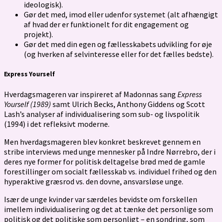
ideologisk).
Gør det med, imod eller udenfor systemet (alt afhængigt
af hvad der er funktionelt for dit engagement og
projekt).
Gør det med din egen og fællesskabets udvikling for øje
(og hverken af selvinteresse eller for det fælles bedste).
Express Yourself
Hverdagsmageren var inspireret af Madonnas sang
Express
Yourself (1989)
samt Ulrich Becks, Anthony Giddens og Scott
Lash’s analyser af individualisering som sub- og livspolitik
(1994) i det refleksivt moderne.
Men hverdagsmageren blev konkret beskrevet gennem en
stribe interviews med unge mennesker på Indre Nørrebro, der i
deres nye former for politisk deltagelse brød med de gamle
forestillinger om socialt fællesskab vs. individuel frihed og den
hyperaktive græsrod vs. den dovne, ansvarsløse unge.
Især de unge kvinder var særdeles bevidste om forskellen
imellem individualisering og det at tænke det personlige som
politisk og det politiske som personligt – en sondring, som