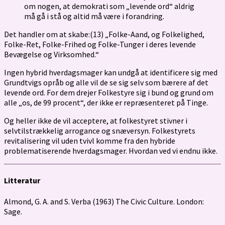
om nogen, at demokrati som „levende ord“ aldrig
må gå i stå og altid må være i forandring.
Det handler om at skabe:(13) „Folke-Aand, og Folkelighed,
Folke-Ret, Folke-Frihed og Folke-Tunger i deres levende
Bevægelse og Virksomhed.“
Ingen hybrid hverdagsmager kan undgå at identificere sig med
Grundtvigs opråb og alle vil de se sig selv som bærere af det
levende ord. For dem drejer Folkestyre sig i bund og grund om
alle „os, de 99 procent“, der ikke er repræsenteret på Tinge.
Og heller ikke de vil acceptere, at folkestyret stivner i
selvtilstrækkelig arrogance og snæversyn. Folkestyrets
revitalisering vil uden tvivl komme fra den hybride
problematiserende hverdagsmager. Hvordan ved vi endnu ikke.
Litteratur
Almond, G. A. and S. Verba (1963) The Civic Culture. London:
Sage.