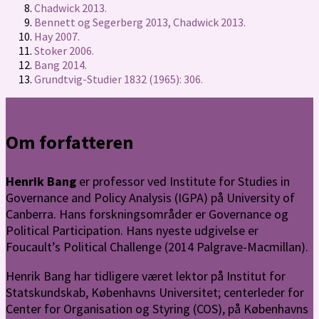
Chadwick 2013.
Bennett og Segerberg 2013, Chadwick 2013.
Hay 2007.
Stoker 2006.
Bang 2014.
Grundtvig-Studier 1832 (1965): 306.
Om forfatteren
Henrik Bang
er professor ved Institute for Studies in
Governance and Policy Analysis (IGPA) på University of
Canberra. Hans forskningsområder er Governance og
Political Participation. Hans nyeste udgivelse er
Foucault’s Political Challenge (2014 Palgrave-Macmillan).
Henrik Bang har tidligere været lektor på Institut for
Statskundskab, Københavns Universitet; centerleder for
Center for Organisation og Styring (COS), på Københavns