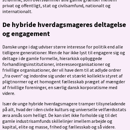
privat og offentligt, stat og civilsamfund, nationalt og
internationalt.
De hybride hverdagsmageres deltagelse
og engagement
Danske unge i dag udviser større interesse for politik end alle
tidligere generationer. Men de har ikke lyst til engagere sig og
deltage i de gamle formelle, hierarkisk opbyggede
forhandlingsinstitutioner, interesseorganisationer og
frivillige organisationer, der vil have dem til at adlyde ordrer
„fra oven“ og indordne sig under et stærkt kollektiv styret af
pligtnormer og et homogent fællesskab præget af mængder
af frivillige foreninger, en særlig dansk korporatisme med
videre.
Især de unge hybride hverdagsmagere tramper tilsyneladende
på alt, hvad der i den civile kulturs og universelle velfærdsstats
æra ansås som helligt. De kan slet ikke forholde sig til det
gamle industrisamfunds skillelinjer imellem arbejde og
kapital, elite og masse, frihed og fællesskab og så videre.