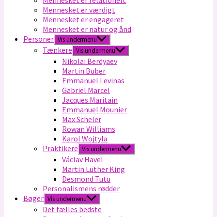
Mennesket er relationelt
Mennesket er værdigt
Mennesket er engageret
Mennesket er natur og ånd
Personer
Vis undermenu
Tænkere
Vis undermenu
Nikolai Berdyaev
Martin Buber
Emmanuel Levinas
Gabriel Marcel
Jacques Maritain
Emmanuel Mounier
Max Scheler
Rowan Williams
Karol Wojtyla
Praktikere
Vis undermenu
Václav Havel
Martin Luther King
Desmond Tutu
Personalismens rødder
Bøger
Vis undermenu
Det fælles bedste