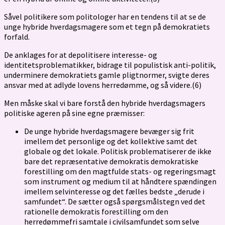
Såvel politikere som politologer har en tendens til at se de
unge hybride hverdagsmagere som et tegn på demokratiets
forfald.
De anklages for at depolitisere interesse- og
identitetsproblematikker, bidrage til populistisk anti-politik,
underminere demokratiets gamle pligtnormer, svigte deres
ansvar med at adlyde lovens herredømme, og så videre.(6)
Men måske skal vi bare forstå den hybride hverdagsmagers
politiske ageren på sine egne præmisser:
De unge hybride hverdagsmagere bevæger sig frit
imellem det personlige og det kollektive samt det
globale og det lokale. Politisk problematiserer de ikke
bare det repræsentative demokratis demokratiske
forestilling om den magtfulde stats- og regeringsmagt
som instrument og medium til at håndtere spændingen
imellem selvinteresse og det fælles bedste „derude i
samfundet“. De sætter også spørgsmålstegn ved det
rationelle demokratis forestilling om den
herredømmefri samtale i civilsamfundet som selve